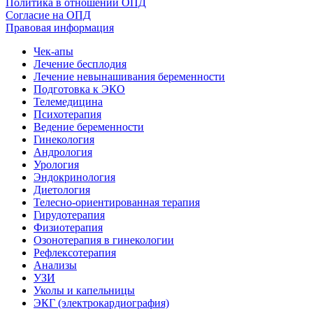
Политика в отношении ОПД
Согласие на ОПД
Правовая информация
Чек-апы
Лечение бесплодия
Лечение невынашивания беременности
Подготовка к ЭКО
Телемедицина
Психотерапия
Ведение беременности
Гинекология
Андрология
Урология
Эндокринология
Диетология
Телесно-ориентированная терапия
Гирудотерапия
Физиотерапия
Озонотерапия в гинекологии
Рефлексотерапия
Анализы
УЗИ
Уколы и капельницы
ЭКГ (электрокардиография)