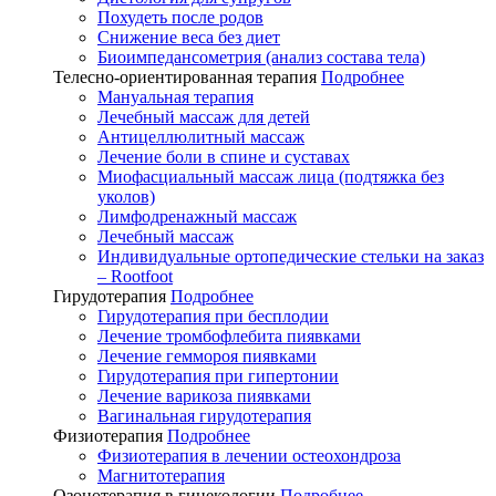
Похудеть после родов
Снижение веса без диет
Биоимпедансометрия (анализ состава тела)
Телесно-ориентированная терапия
Подробнее
Мануальная терапия
Лечебный массаж для детей
Антицеллюлитный массаж
Лечение боли в спине и суставах
Миофасциальный массаж лица (подтяжка без
уколов)
Лимфодренажный массаж
Лечебный массаж
Индивидуальные ортопедические стельки на заказ
– Rootfoot
Гирудотерапия
Подробнее
Гирудотерапия при бесплодии
Лечение тромбофлебита пиявками
Лечение геммороя пиявками
Гирудотерапия при гипертонии
Лечение варикоза пиявками
Вагинальная гирудотерапия
Физиотерапия
Подробнее
Физиотерапия в лечении остеохондроза
Магнитотерапия
Озонотерапия в гинекологии
Подробнее