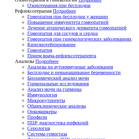
Озонотерапия при бесплодии
Рефлексотерапия
Подробнее
Гомеопатия при бесплодии у женщин
Повышение иммунитета гомеопатией
Лечение атопического дерматита гомеопатией
Гомеопатия для сосудов и сердца
Гомеопатия при гинекологических заболеваниях
Кинезиотейпирование
Гомеопатия
Прием врача-рефлексотерапевта
Анализы
Подробнее
Анализы на аутоиммунные заболевания
Бесплодие и невынашивание беременности
Биохимический анализ мочи
Гормональные исследования
Анализ мочи на гормоны
Иммунология
Микронутриенты
Общеклинические анализы
Онкомаркеры
Профили
ПЦР диагностика инфекций
Серология
Система гемостаза