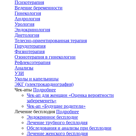
Психотерапия
Ведение беременности
Гинекология
Андрология
Урология
Эндокринология
Диетология
Телесно-ориентированная терапия
Гирудотерапия
Физиотерапия
Озонотерапия в гинекологии
Рефлексотерапия
Анализы
УЗИ
Уколы и капельницы
ЭКГ (электрокардиография)
Чек-апы
Подробнее
Чек-ап для женщин «Оценка вероятности
забеременеть»
Чек-ап «Будущие родители»
Лечение бесплодия
Подробнее
Эндокринное бесплодие
Лечение трубного бесплодия
Обследования и анализы при бесплодии
Лечение женского бесплодия