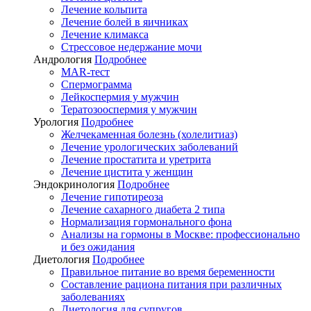
Лечение кольпита
Лечение болей в яичниках
Лечение климакса
Стрессовое недержание мочи
Андрология
Подробнее
MAR-тест
Спермограмма
Лейкоспермия у мужчин
Тератозооспермия у мужчин
Урология
Подробнее
Желчекаменная болезнь (холелитиаз)
Лечение урологических заболеваний
Лечение простатита и уретрита
Лечение цистита у женщин
Эндокринология
Подробнее
Лечение гипотиреоза
Лечение сахарного диабета 2 типа
Нормализация гормонального фона
Анализы на гормоны в Москве: профессионально
и без ожидания
Диетология
Подробнее
Правильное питание во время беременности
Составление рациона питания при различных
заболеваниях
Диетология для супругов