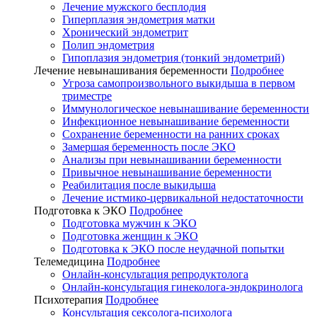
Лечение мужского бесплодия
Гиперплазия эндометрия матки
Хронический эндометрит
Полип эндометрия
Гипоплазия эндометрия (тонкий эндометрий)
Лечение невынашивания беременности
Подробнее
Угроза самопроизвольного выкидыша в первом
триместре
Иммунологическое невынашивание беременности
Инфекционное невынашивание беременности
Сохранение беременности на ранних сроках
Замершая беременность после ЭКО
Анализы при невынашивании беременности
Привычное невынашивание беременности
Реабилитация после выкидыша
Лечение истмико-цервикальной недостаточности
Подготовка к ЭКО
Подробнее
Подготовка мужчин к ЭКО
Подготовка женщин к ЭКО
Подготовка к ЭКО после неудачной попытки
Телемедицина
Подробнее
Онлайн-консультация репродуктолога
Онлайн-консультация гинеколога-эндокринолога
Психотерапия
Подробнее
Консультация сексолога-психолога