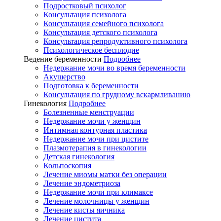
Подростковый психолог
Консультация психолога
Консультация семейного психолога
Консультация детского психолога
Консультация репродуктивного психолога
Психологическое бесплодие
Ведение беременности
Подробнее
Недержание мочи во время беременности
Акушерство
Подготовка к беременности
Консультация по грудному вскармливанию
Гинекология
Подробнее
Болезненные менструации
Недержание мочи у женщин
Интимная контурная пластика
Недержание мочи при цистите
Плазмотерапия в гинекологии
Детская гинекология
Кольпоскопия
Лечение миомы матки без операции
Лечение эндометриоза
Недержание мочи при климаксе
Лечение молочницы у женщин
Лечение кисты яичника
Лечение цистита