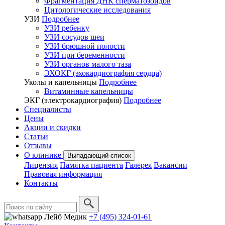
Фрагментация ДНК сперматозоидов
Цитологические исследования
УЗИ
Подробнее
УЗИ ребенку
УЗИ сосудов шеи
УЗИ брюшной полости
УЗИ при беременности
УЗИ органов малого таза
ЭХОКГ (эхокардиография сердца)
Уколы и капельницы
Подробнее
Витаминные капельницы
ЭКГ (электрокардиография)
Подробнее
Специалисты
Цены
Акции и скидки
Статьи
Отзывы
О клинике
Выпадающий список
Лицензия
Памятка пациента
Галерея
Вакансии
Правовая информация
Контакты
+7 (495) 324-01-61