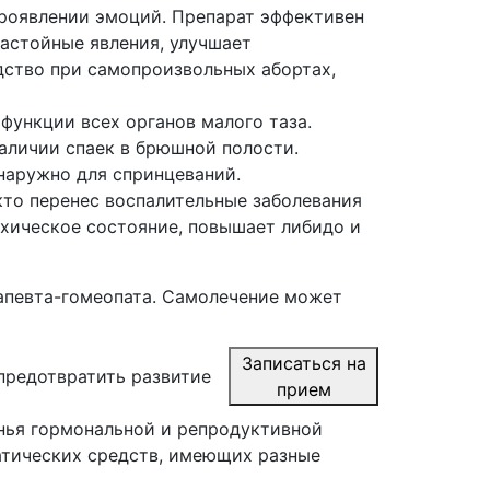
роявлении эмоций. Препарат эффективен
астойные явления, улучшает
дство при самопроизвольных абортах,
функции всех органов малого таза.
аличии спаек в брюшной полости.
наружно для спринцеваний.
кто перенес воспалительные заболевания
ихическое состояние, повышает либидо и
апевта-гомеопата. Самолечение может
Записаться на
предотвратить развитие
прием
нья гормональной и репродуктивной
атических средств, имеющих разные