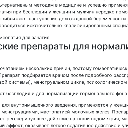
ьтернативным методам в медицине и успешно применяет
опатия при бесплодии у женщин и мужчин нередко помог
приближают наступление долгожданной беременности.
проводиться исключительно квалифицированным специ
ские препараты для нормал
очетанием нескольких причин, поэтому гомеопатическ
 Препарат подбирается врачом после подробного расс
вой системы), менструальном цикле, психологическом
т бесплодия и для нормализации гормонального фона 
 для внутримышечного введения, применяется у женщи
 менструациями, мастопатией молочных желез. Препа
ет регенерирующее действие на ткани эндометрия, м
 эффект, оказывает легкое седативное действие и у