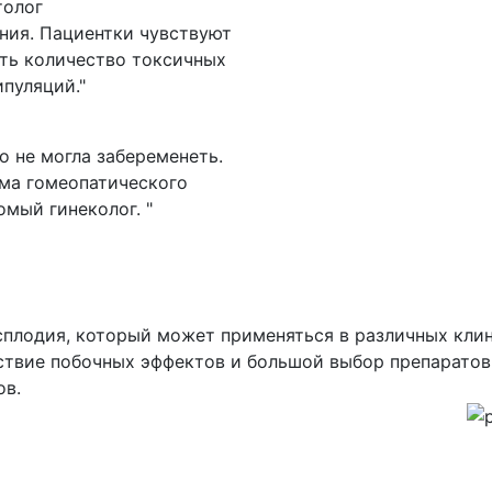
толог
ния. Пациентки чувствуют
ить количество токсичных
пуляций."
о не могла забеременеть.
ема гомеопатического
омый гинеколог. "
сплодия, который может применяться в различных кли
тствие побочных эффектов и большой выбор препаратов
ов.