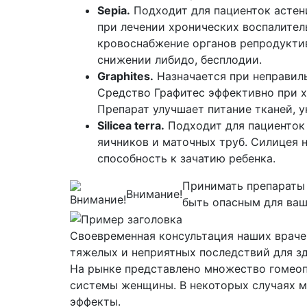
Sepia.
Подходит для пациенток астен
при лечении хронических воспалител
кровоснабжение органов репродуктив
снижении либидо, бесплодии.
Graphites.
Назначается при неправиль
Средство Графитес эффективно при х
Препарат улучшает питание тканей, 
Silicea terra.
Подходит для пациенток 
яичников и маточных труб. Силицея 
способность к зачатию ребенка.
Принимать препараты 
Внимание!
быть опасным для ваш
Своевременная консультация наших враче
тяжелых и неприятных последствий для з
На рынке представлено множество гомеоп
системы женщины. В некоторых случаях м
эффекты.