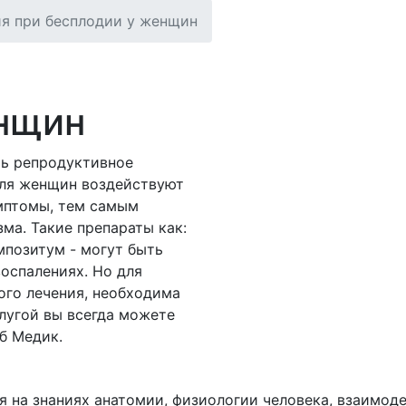
я при бесплодии у женщин
нщин
ть репродуктивное
для женщин воздействуют
имптомы, тем самым
ма. Такие препараты как:
мпозитум - могут быть
оспалениях. Но для
ого лечения, необходима
слугой вы всегда можете
б Медик.
я на знаниях анатомии, физиологии человека, взаимод