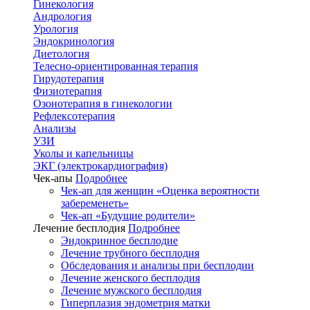
Гинекология
Андрология
Урология
Эндокринология
Диетология
Телесно-ориентированная терапия
Гирудотерапия
Физиотерапия
Озонотерапия в гинекологии
Рефлексотерапия
Анализы
УЗИ
Уколы и капельницы
ЭКГ (электрокардиография)
Чек-апы
Подробнее
Чек-ап для женщин «Оценка вероятности
забеременеть»
Чек-ап «Будущие родители»
Лечение бесплодия
Подробнее
Эндокринное бесплодие
Лечение трубного бесплодия
Обследования и анализы при бесплодии
Лечение женского бесплодия
Лечение мужского бесплодия
Гиперплазия эндометрия матки