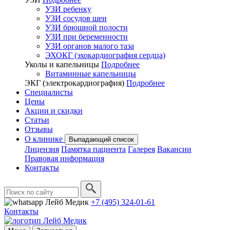
УЗИ ребенку
УЗИ сосудов шеи
УЗИ брюшной полости
УЗИ при беременности
УЗИ органов малого таза
ЭХОКГ (эхокардиография сердца)
Уколы и капельницы
Подробнее
Витаминные капельницы
ЭКГ (электрокардиография)
Подробнее
Специалисты
Цены
Акции и скидки
Статьи
Отзывы
О клинике
Выпадающий список
Лицензия
Памятка пациента
Галерея
Вакансии
Правовая информация
Контакты
+7 (495) 324-01-61
Контакты