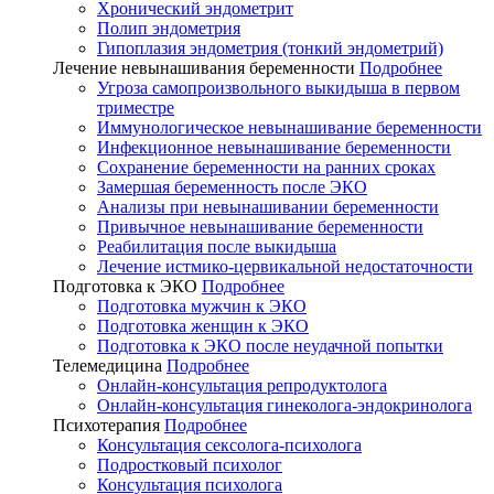
Хронический эндометрит
Полип эндометрия
Гипоплазия эндометрия (тонкий эндометрий)
Лечение невынашивания беременности
Подробнее
Угроза самопроизвольного выкидыша в первом
триместре
Иммунологическое невынашивание беременности
Инфекционное невынашивание беременности
Сохранение беременности на ранних сроках
Замершая беременность после ЭКО
Анализы при невынашивании беременности
Привычное невынашивание беременности
Реабилитация после выкидыша
Лечение истмико-цервикальной недостаточности
Подготовка к ЭКО
Подробнее
Подготовка мужчин к ЭКО
Подготовка женщин к ЭКО
Подготовка к ЭКО после неудачной попытки
Телемедицина
Подробнее
Онлайн-консультация репродуктолога
Онлайн-консультация гинеколога-эндокринолога
Психотерапия
Подробнее
Консультация сексолога-психолога
Подростковый психолог
Консультация психолога