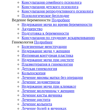
Консультация семейного психолога
Консультация детского психолога
Консультация репродуктивного психолога
Психологическое бесплодие
Ведение беременности
Подробнее
Недержание мочи во время беременности
Акушерство
Подготовка к беременности
Консультация по грудному вскармливанию
Гинекология
Подробнее
Болезненные менструации
Недержание мочи у женщин
Интимная контурная пластика
Недержание мочи при цистите
Плазмотерапия в гинекологии
Детская гинекология
Кольпоскопия
Лечение миомы матки без операции
Лечение эндометриоза
Недержание мочи при климаксе
Лечение молочницы у женщин
Лечение кисты яичника
Лечение цистита
Лечение кольпита
Лечение болей в яичниках