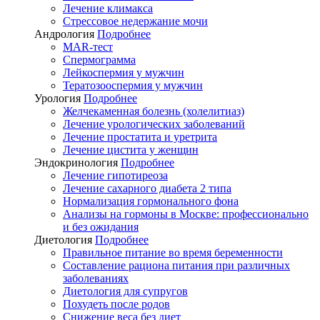
Лечение климакса
Стрессовое недержание мочи
Андрология
Подробнее
MAR-тест
Спермограмма
Лейкоспермия у мужчин
Тератозооспермия у мужчин
Урология
Подробнее
Желчекаменная болезнь (холелитиаз)
Лечение урологических заболеваний
Лечение простатита и уретрита
Лечение цистита у женщин
Эндокринология
Подробнее
Лечение гипотиреоза
Лечение сахарного диабета 2 типа
Нормализация гормонального фона
Анализы на гормоны в Москве: профессионально
и без ожидания
Диетология
Подробнее
Правильное питание во время беременности
Составление рациона питания при различных
заболеваниях
Диетология для супругов
Похудеть после родов
Снижение веса без диет