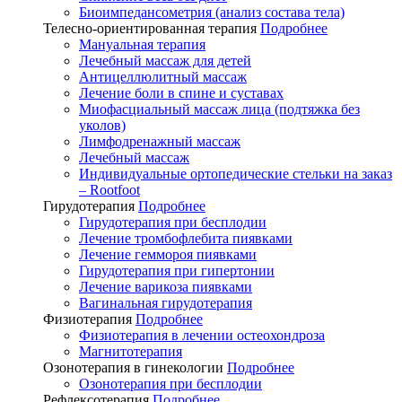
Биоимпедансометрия (анализ состава тела)
Телесно-ориентированная терапия
Подробнее
Мануальная терапия
Лечебный массаж для детей
Антицеллюлитный массаж
Лечение боли в спине и суставах
Миофасциальный массаж лица (подтяжка без
уколов)
Лимфодренажный массаж
Лечебный массаж
Индивидуальные ортопедические стельки на заказ
– Rootfoot
Гирудотерапия
Подробнее
Гирудотерапия при бесплодии
Лечение тромбофлебита пиявками
Лечение геммороя пиявками
Гирудотерапия при гипертонии
Лечение варикоза пиявками
Вагинальная гирудотерапия
Физиотерапия
Подробнее
Физиотерапия в лечении остеохондроза
Магнитотерапия
Озонотерапия в гинекологии
Подробнее
Озонотерапия при бесплодии
Рефлексотерапия
Подробнее