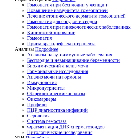
Гомеопатия при бесплодии у женщин
Повышение иммунитета гомеопатией
Лечение атопического дерматита гомеопатией
Гомеопатия для сосудов и сердца
Гомеопатия при гинекологических заболеваниях
Кинезиотейпирование
Гомеопатия
Прием врача-рефлексотерапевта
Анализы
Подробнее
Анализы на аутоиммунные заболевания
Бесплодие и невынашивание беременности
Биохимический анализ мочи
Гормональные исследования
Анализ мочи на гормоны
Иммунология
Микронутриенты
Общеклинические анализы
Онкомаркеры
Профили
ПЦР диагностика инфекций
Серология
Система гемостаза
Фрагментация ДНК сперматозоидов
Цитологические исследования
УЗИ
Подробнее