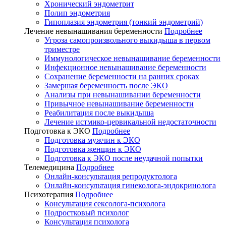
Хронический эндометрит
Полип эндометрия
Гипоплазия эндометрия (тонкий эндометрий)
Лечение невынашивания беременности
Подробнее
Угроза самопроизвольного выкидыша в первом
триместре
Иммунологическое невынашивание беременности
Инфекционное невынашивание беременности
Сохранение беременности на ранних сроках
Замершая беременность после ЭКО
Анализы при невынашивании беременности
Привычное невынашивание беременности
Реабилитация после выкидыша
Лечение истмико-цервикальной недостаточности
Подготовка к ЭКО
Подробнее
Подготовка мужчин к ЭКО
Подготовка женщин к ЭКО
Подготовка к ЭКО после неудачной попытки
Телемедицина
Подробнее
Онлайн-консультация репродуктолога
Онлайн-консультация гинеколога-эндокринолога
Психотерапия
Подробнее
Консультация сексолога-психолога
Подростковый психолог
Консультация психолога