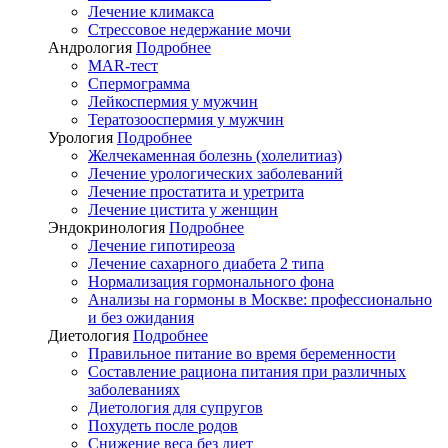
Лечение климакса
Стрессовое недержание мочи
Андрология
Подробнее
MAR-тест
Спермограмма
Лейкоспермия у мужчин
Тератозооспермия у мужчин
Урология
Подробнее
Желчекаменная болезнь (холелитиаз)
Лечение урологических заболеваний
Лечение простатита и уретрита
Лечение цистита у женщин
Эндокринология
Подробнее
Лечение гипотиреоза
Лечение сахарного диабета 2 типа
Нормализация гормонального фона
Анализы на гормоны в Москве: профессионально
и без ожидания
Диетология
Подробнее
Правильное питание во время беременности
Составление рациона питания при различных
заболеваниях
Диетология для супругов
Похудеть после родов
Снижение веса без диет