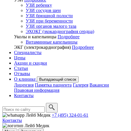
УЗИ ребенку
УЗИ сосудов шеи
УЗИ брюшной полости
УЗИ при беременности
УЗИ органов малого таза
ЭХОКГ (эхокардиография сердца)
Уколы и капельницы
Подробнее
Витаминные капельницы
ЭКГ (электрокардиография)
Подробнее
Специалисты
Цены
Акции и скидки
Статьи
Отзывы
О клинике
Выпадающий список
Лицензия
Памятка пациента
Галерея
Вакансии
Правовая информация
Контакты
+7 (495) 324-01-61
Контакты