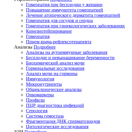
Гомеопатия при бесплодии у женщин
Повышение иммунитета гомеопатией
Лечение атопического дерматита гомеопатией
Гомеопатия для сосудов и сердца
Гомеопатия при гинекологических заболеваниях
Кинезиотейпирование
Гомеопатия
Прием врача-рефлексотерапевта
Анализы
Подробнее
Анализы на аутоиммунные заболевания
Бесплодие и невынашивание беременности
Биохимический анализ мочи
Гормональные исследования
Анализ мочи на гормоны
Иммунология
Микронутриенты
Общеклинические анализы
Онкомаркеры
Профили
ПЦР диагностика инфекций
Серология
Система гемостаза
Фрагментация ДНК сперматозоидов
Цитологические исследования
УЗИ
Подробнее