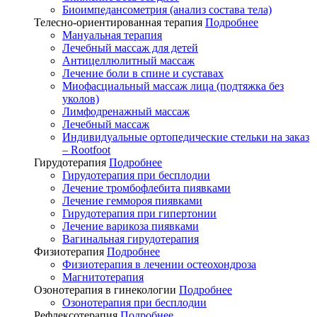
Биоимпедансометрия (анализ состава тела)
Телесно-ориентированная терапия
Подробнее
Мануальная терапия
Лечебный массаж для детей
Антицеллюлитный массаж
Лечение боли в спине и суставах
Миофасциальный массаж лица (подтяжка без
уколов)
Лимфодренажный массаж
Лечебный массаж
Индивидуальные ортопедические стельки на заказ
– Rootfoot
Гирудотерапия
Подробнее
Гирудотерапия при бесплодии
Лечение тромбофлебита пиявками
Лечение геммороя пиявками
Гирудотерапия при гипертонии
Лечение варикоза пиявками
Вагинальная гирудотерапия
Физиотерапия
Подробнее
Физиотерапия в лечении остеохондроза
Магнитотерапия
Озонотерапия в гинекологии
Подробнее
Озонотерапия при бесплодии
Рефлексотерапия
Подробнее