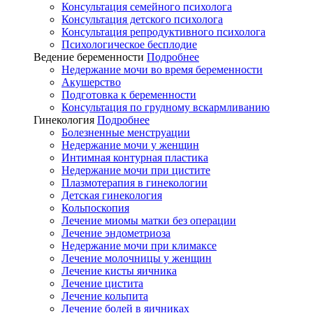
Консультация семейного психолога
Консультация детского психолога
Консультация репродуктивного психолога
Психологическое бесплодие
Ведение беременности
Подробнее
Недержание мочи во время беременности
Акушерство
Подготовка к беременности
Консультация по грудному вскармливанию
Гинекология
Подробнее
Болезненные менструации
Недержание мочи у женщин
Интимная контурная пластика
Недержание мочи при цистите
Плазмотерапия в гинекологии
Детская гинекология
Кольпоскопия
Лечение миомы матки без операции
Лечение эндометриоза
Недержание мочи при климаксе
Лечение молочницы у женщин
Лечение кисты яичника
Лечение цистита
Лечение кольпита
Лечение болей в яичниках